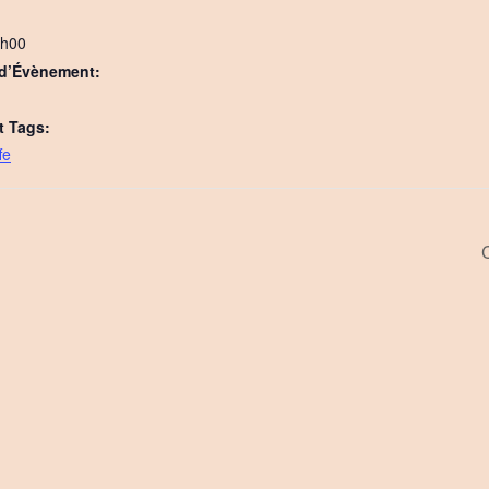
7h00
 d’Évènement:
 Tags:
fe