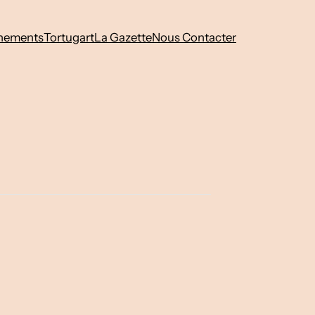
nements
Tortugart
La Gazette
Nous Contacter