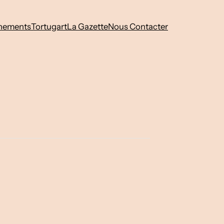
nements
Tortugart
La Gazette
Nous Contacter