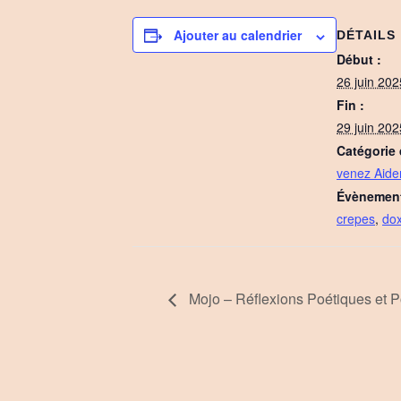
Ajouter au calendrier
DÉTAILS
Début :
26 juin 20
Fin :
29 juin 20
Catégorie
venez Aide
Évènement
crepes
,
dox
Mojo – Réflexions Poétiques et Pol