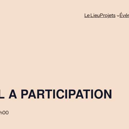
Le Lieu
Projets
Évé
L A PARTICIPATION
7h00