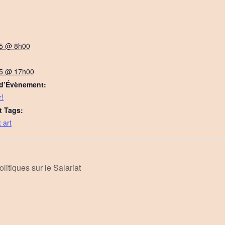
25 @ 8h00
25 @ 17h00
 d’Évènement:
r!
 Tags:
 art
itiques sur le Salariat