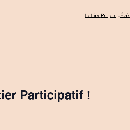
Le Lieu
Projets
Évé
er Participatif !