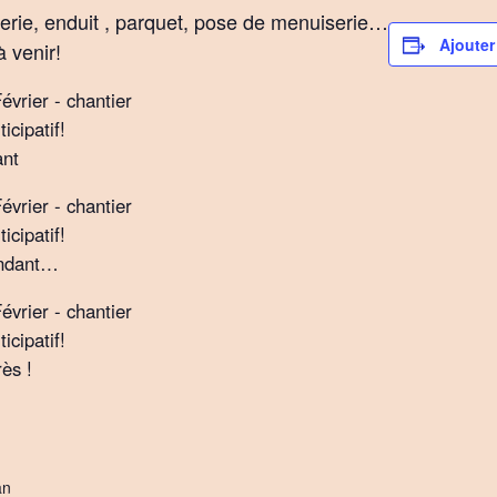
rie, enduit , parquet, pose de menuiserie…
Ajouter
à venir!
ant
ndant…
ès !
an