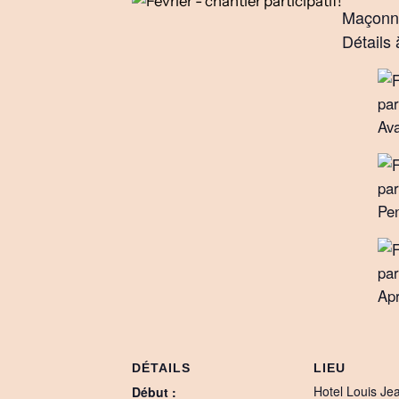
Maçonne
Détails 
Av
Pe
Apr
DÉTAILS
LIEU
Hotel Louis Je
Début :