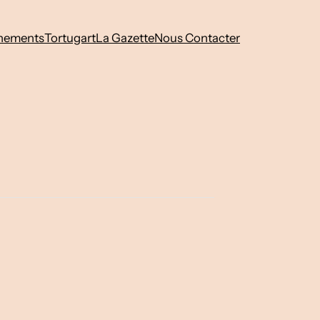
nements
Tortugart
La Gazette
Nous Contacter