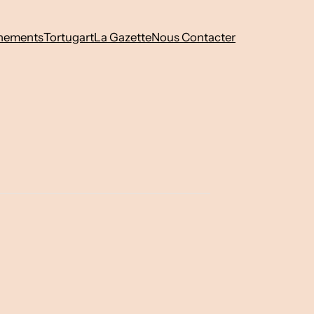
nements
Tortugart
La Gazette
Nous Contacter