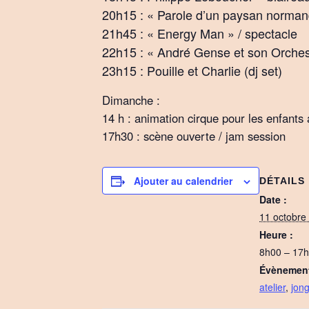
20h15 : « Parole d’un paysan norman
21h45 : « Energy Man » / spectacle
22h15 : « André Gense et son Orches
23h15 : Pouille et Charlie (dj set)
Dimanche :
14 h : animation cirque pour les enfants 
17h30 : scène ouverte / jam session
Ajouter au calendrier
DÉTAILS
Date :
11 octobre
Heure :
8h00 – 17
Évènement
atelier
,
jon