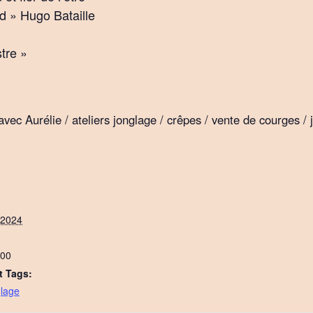
d » Hugo Bataille
tre »
avec Aurélie / ateliers jonglage / crêpes / vente de courges / 
 2024
h00
 Tags:
glage