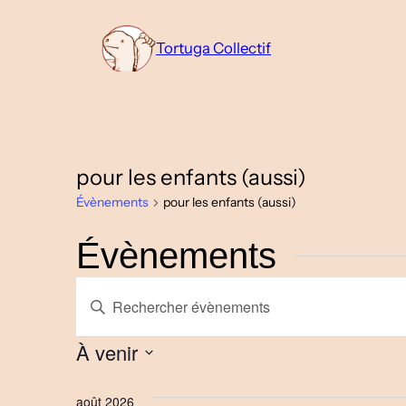
Tortuga Collectif
pour les enfants (aussi)
Évènements
pour les enfants (aussi)
Évènements
Recherche
Saisir
mot-
et
clé.
À venir
Rechercher
navigation
Sélectionnez
Évènements
une
août 2026