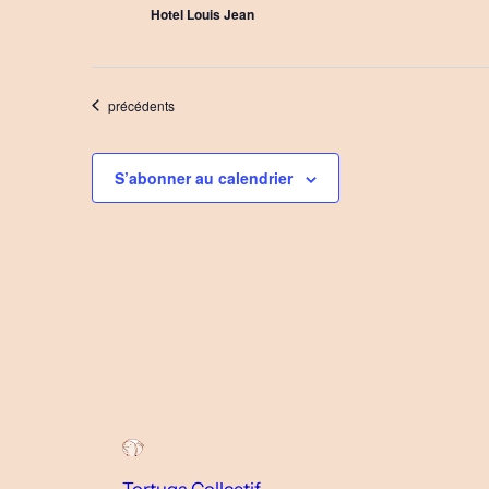
Hotel Louis Jean
Évènements
précédents
S’abonner au calendrier