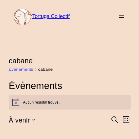
Tortuga Collectif
cabane
Évènements
cabane
Évènements
Aucun résultat trouvé.
Notice
À venir
Nav
Reche
Recherche
Liste
de
Sélectionnez
et
vue
une