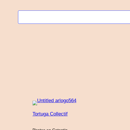
date.
Tortuga Collectif
Pirates en Cotentin