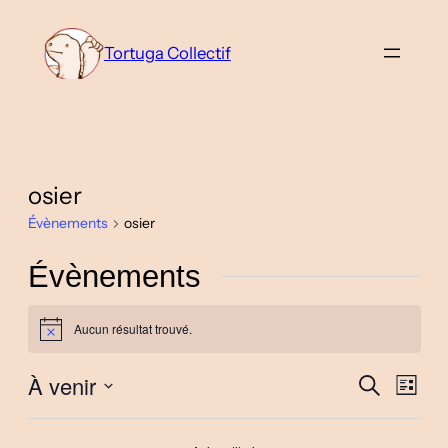
Tortuga Collectif
osier
Évènements
osier
Évènements
Aucun résultat trouvé.
Notice
À venir
Nav
Reche
Recherche
Liste
de
Sélectionnez
et
vue
une