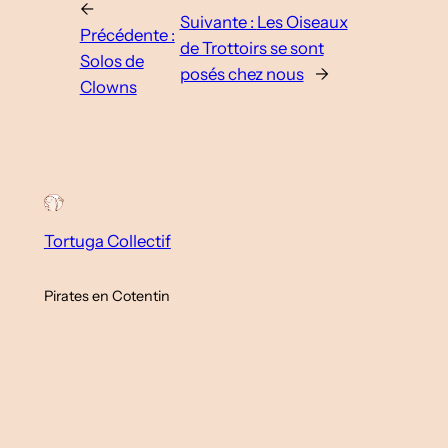
←
Suivante :
Les Oiseaux
Précédente :
de Trottoirs se sont
Solos de
posés chez nous
→
Clowns
Tortuga Collectif
Pirates en Cotentin