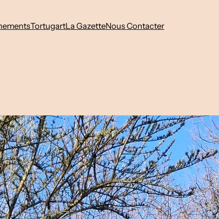
nements
Tortugart
La Gazette
Nous Contacter