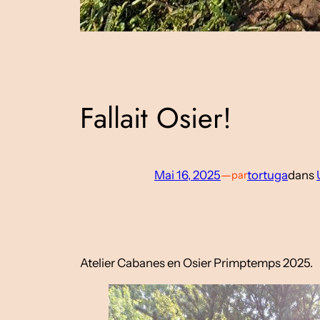
Fallait Osier!
Mai 16, 2025
—
tortuga
dans
par
Atelier Cabanes en Osier Primptemps 2025.