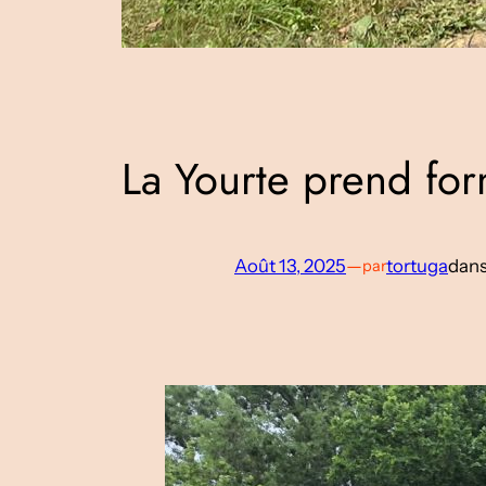
La Yourte prend for
Août 13, 2025
—
tortuga
dan
par