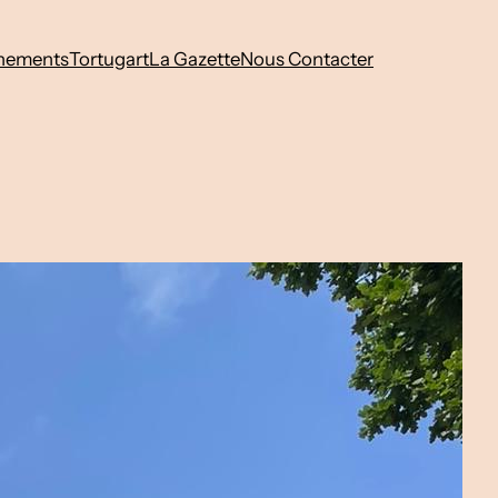
nements
Tortugart
La Gazette
Nous Contacter